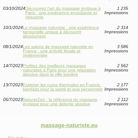
03/10/2024
Découvrez l'art du massage érotique à
1 235
Paris : une expérience envoûtante et
Impressions
relaxante
10/1/2024
Le massage naturiste : une expérience
2 314
sensorielle unique à découvrir
Impressions
absolument
08/1/2024
Les salons de massage naturiste en
3 586
France : une activité légale et
Impressions
réglementée
14/7/2023
Profitez des meilleurs massages
2 562
naturistes à Paris pour une relaxation
Impressions
absolue dans la ville lumière
13/7/2023
Explorer les cures thermales en France:
2 177
bienfaits pour la santé et avis personnels
Impressions
05/7/2023
NaturetZen : la référence du massage
2 112
érotique pour une détente absolue
Impressions
massage-naturiste.eu