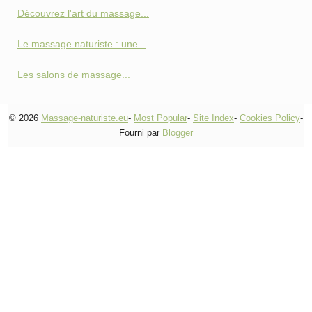
Découvrez l'art du massage...
Le massage naturiste : une...
Les salons de massage...
© 2026
Massage-naturiste.eu
-
Most Popular
-
Site Index
-
Cookies Policy
-
Fourni par
Blogger