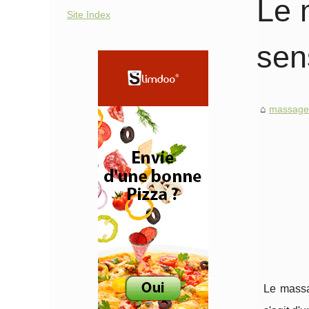
Le 
Site Index
sen
massage-
Le massag