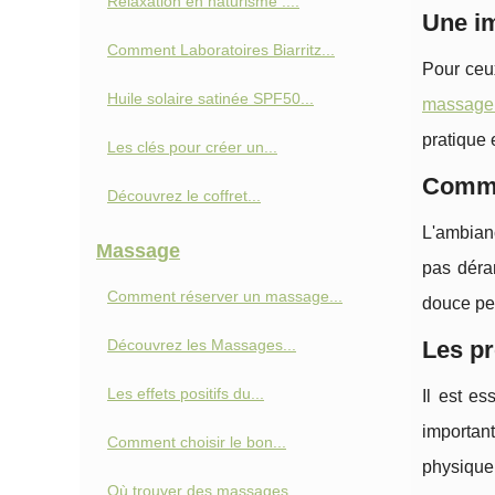
Relaxation en naturisme :...
Une im
Comment Laboratoires Biarritz...
Pour ceux
Huile solaire satinée SPF50...
massage 
pratique 
Les clés pour créer un...
Comme
Découvrez le coffret...
L'ambianc
Massage
pas déra
Comment réserver un massage...
douce peu
Découvrez les Massages...
Les pr
Les effets positifs du...
Il est es
important
Comment choisir le bon...
physique
Où trouver des massages...