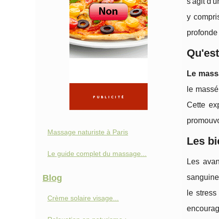
s'agit d'
y compris
profonde 
Qu'est
Le massa
le massé
Cette ex
promouvoi
Massage naturiste à Paris
Les bi
Le guide complet du massage...
Les avan
Blog
sanguine 
le stress
Crème solaire visage...
encourage