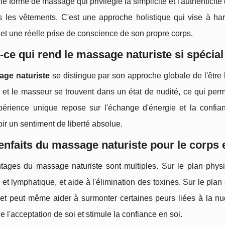
une forme de massage qui privilégie la simplicité et l'authenticit
 les vêtements. C'est une approche holistique qui vise à harm
et une réelle prise de conscience de son propre corps.
-ce qui rend le massage naturiste si spécial
ge naturiste
se distingue par son approche globale de l'être
 et le masseur se trouvent dans un état de nudité, ce qui per
périence unique repose sur l'échange d'énergie et la confian
r un sentiment de liberté absolue.
enfaits du massage naturiste pour le corps et
tages du massage naturiste sont multiples. Sur le plan physiq
et lymphatique, et aide à l'élimination des toxines. Sur le plan é
 et peut même aider à surmonter certaines peurs liées à la nud
 l'acceptation de soi et stimule la confiance en soi.